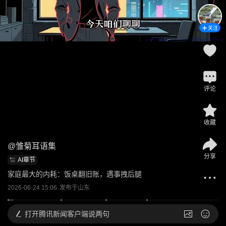
关注
评论
收藏
@
雏菊耳语集
分享
AI章节
家庭最大的内耗：饭桌翻旧账，遇事拽后腿
2026-06-24 15:06
发布于
山东
打开
腾讯新闻客户端说两句