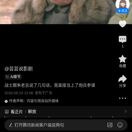
关注
1
收藏
@
芸芸说影剧
AI章节
战士跟朱老总说了几句话，竟直接当上了炮兵参谋
分享
2026-06-24 15:06
发布于
广东
作者声明：内容引用自站外媒体
解放
看正片
打开
腾讯新闻客户端说两句