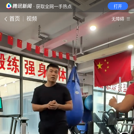
· 获取全网一手热点
打开
首页
视频
无障碍