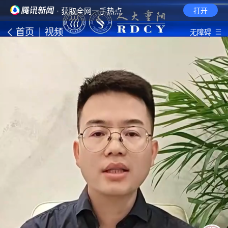
· 获取全网一手热点
打开
首页
视频
无障碍