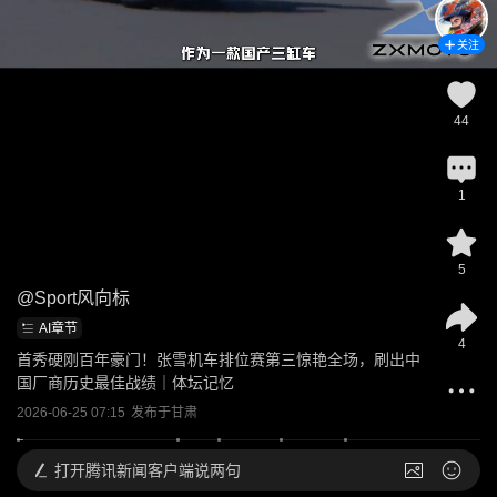
关注
44
1
5
@
Sport风向标
AI章节
4
首秀硬刚百年豪门！张雪机车排位赛第三惊艳全场，刷出中
国厂商历史最佳战绩｜体坛记忆
2026-06-25 07:15
发布于
甘肃
打开
腾讯新闻客户端说两句