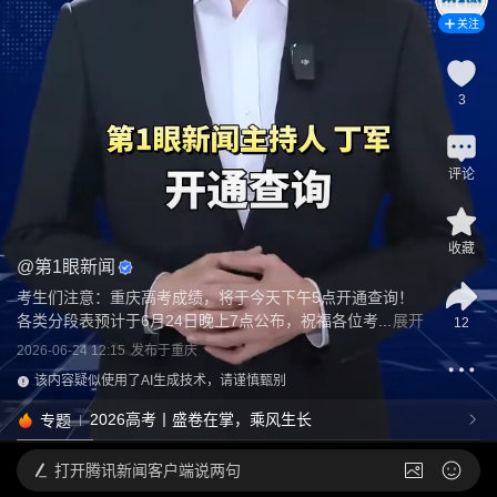
关注
3
评论
收藏
@
第1眼新闻
考生们注意：重庆高考成绩，将于今天下午5点开通查询！
各类分段表预计于6月24日晚上7点公布，祝福各位考...
展开
12
2026-06-24 12:15
发布于
重庆
该内容疑似使用了AI生成技术，请谨慎甄别
2026高考丨盛卷在掌，乘风生长
专题
打开
腾讯新闻客户端说两句