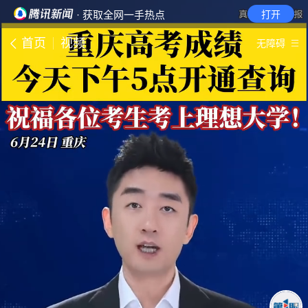
· 获取全网一手热点
打开
首页
视频
无障碍