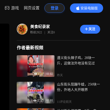
游戏
网页设置
登录
安装电脑版
内容更精彩
美食纪录家
关注
粉丝
2922
|
关注
0
作者最新视频
遵义街头辣子鸡，28块一
斤，这做法外地没有见过
6537
|
01:02
昨天
山东街头现蹦牛蛙，250块一
份，外地人大开眼界
2.5万
|
01:01
11评论
前天