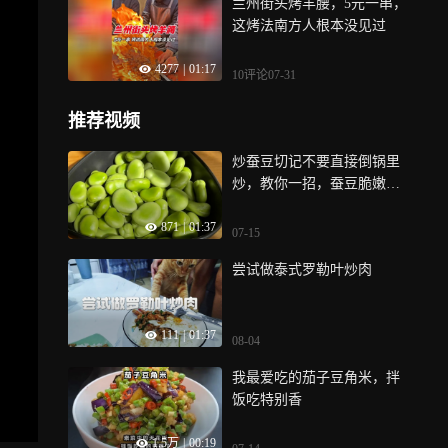
兰州街头烤羊腰，5元一串，
这烤法南方人根本没见过
4277
|
01:17
10评论
07-31
推荐视频
炒蚕豆切记不要直接倒锅里
炒，教你一招，蚕豆脆嫩，
碧绿不发黄
871
|
01:37
07-15
尝试做泰式罗勒叶炒肉
111
|
01:37
08-04
我最爱吃的茄子豆角米，拌
饭吃特别香
1.5万
|
00:19