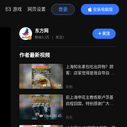
游戏
网页设置
登录
安装电脑版
内容更精彩
东方网
关注
粉丝
4.3万
|
关注
1
作者最新视频
上海知名素包吃出异物？顾
客：店家觉得是我自导自
演，只肯赔200元，商家：有
66
|
01:04
消杀记录，以官方裁定为准
刚刚
前上海申花主教练斯卢茨基
启程回国，特别感谢广大申
花球迷 我心永蓝，本赛季-1
1264
|
01:45
0分起步 队内大量伤病，自
前天
身心力几乎耗尽 无法为球队