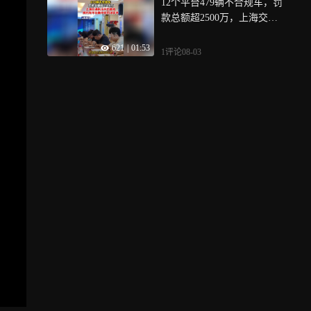
12个平台479辆不合规车，罚
助力，率队获两座超级杯 队
款总额超2500万，上海交通
史胜率最高
执法开出首批网约车平台集
621
|
01:53
中处罚决定书
1评论
08-03