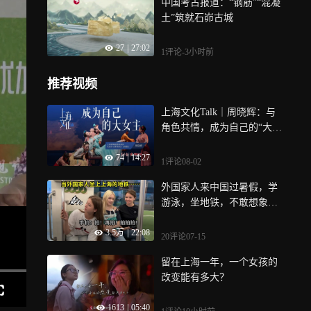
中国考古报道：“钢筋”“混凝
土”筑就石峁古城
27
|
27:02
1评论
-3小时前
推荐视频
上海文化Talk｜周晓辉：与
角色共情，成为自己的“大女
主”
74
|
14:27
1评论
08-02
外国家人来中国过暑假，学
游泳，坐地铁，不敢想象上
海有多美！
3.5万
|
22:08
20评论
07-15
留在上海一年，一个女孩的
改变能有多大？
1613
|
05:40