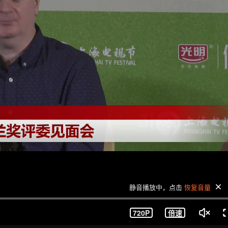
静音播放中，点击
恢复音量
720P
倍速