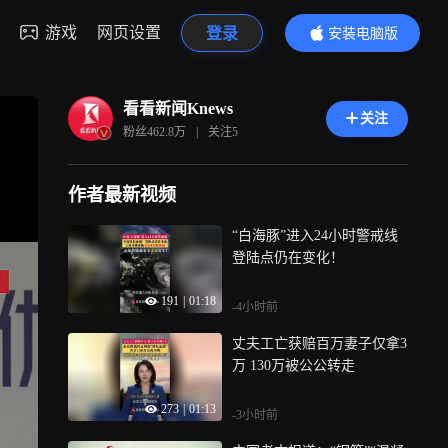
游戏
网页设置
登录
安装电脑版
内容更精彩
看看新闻Knews
关注
粉丝
462.8万
|
关注
5
作者最新视频
“白海豚”进入24小时警戒线
登陆点仍在变化！
191
|
01:18
-4小时前
丈夫工亡获赔百万妻子仅拿3
万 130万被公公转走
273
|
01:13
-3小时前