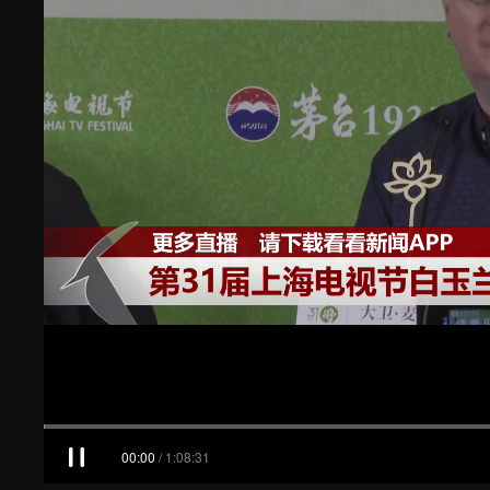
00:01
/
1:08:31