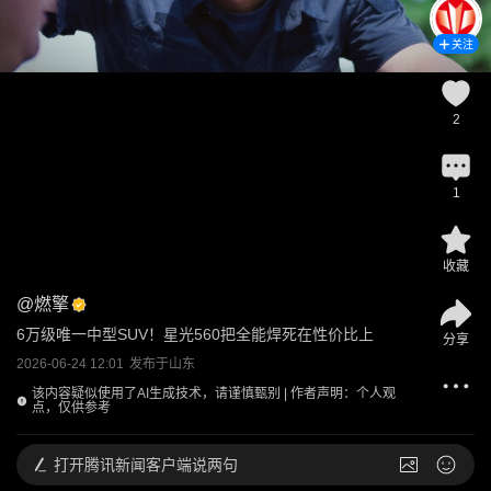
关注
2
1
收藏
@
燃擎
6万级唯一中型SUV！星光560把全能焊死在性价比上
分享
2026-06-24 12:01
发布于
山东
该内容疑似使用了AI生成技术，请谨慎甄别 | 作者声明：个人观
点，仅供参考
打开
腾讯新闻客户端说两句