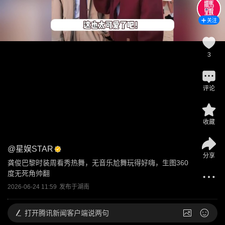
关注
3
评论
收藏
@
星娱STAR
分享
龚俊巴黎时装周看秀热舞，无音乐尬舞玩得好嗨，生图360
度无死角帅翻
2026-06-24 11:59
发布于
湖南
打开
腾讯新闻客户端说两句