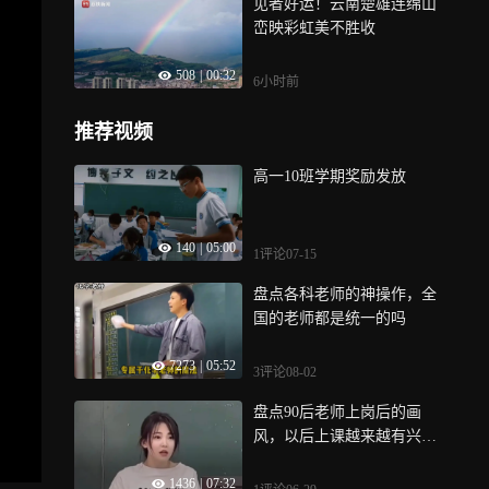
见者好运！云南楚雄连绵山
守护计划・进藏卡友守护行
峦映彩虹美不胜收
暨微光行动，“定点驿站+流
动救援车队+线上科普兜底”
508
|
00:32
的立体化高原安全保障体
6小时前
系，为常年孤身穿越雪域的
货车司机撑起“移动安全
推荐视频
网”， 从自发互助到系统守
护，这条天路最动人的风
高一10班学期奖励发放
景，不仅是雪山圣湖，更是
凡人微光聚成的暖流
140
|
05:00
1评论
07-15
盘点各科老师的神操作，全
国的老师都是统一的吗
7273
|
05:52
3评论
08-02
盘点90后老师上岗后的画
风，以后上课越来越有兴趣
啦
1436
|
07:32