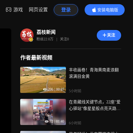
游戏
网页设置
登录
安装电脑版
内容更精彩
荔枝新闻
关注
粉丝
22.0万
|
关注
0
作者最新视频
丰收画卷！青海黄南麦浪翻
滚满目金黄
206
|
00:27
5小时前
在青藏线关键节点，22座“爱
心驿站”像星星般点亮天路
——制氧设备、应急物资一
72
|
01:40
应俱全…… 日前，满帮公益
6小时前
于青海格尔木正式启动公路