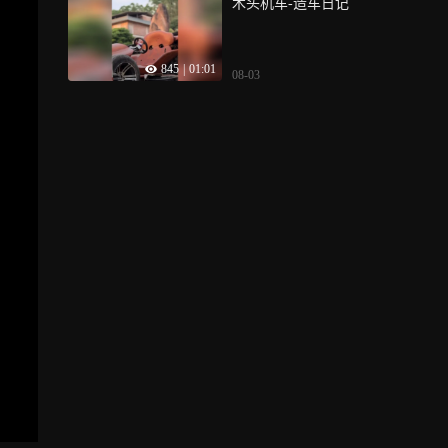
木头机车-造车日记
845
|
01:01
08-03