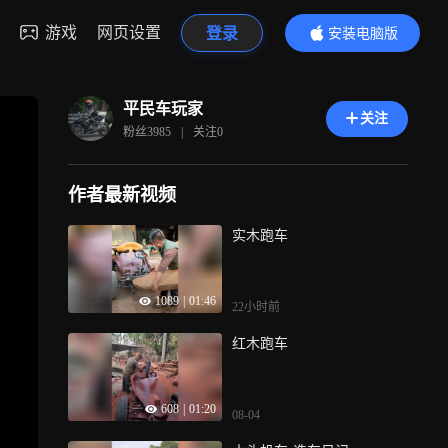
游戏
网页设置
登录
安装电脑版
内容更精彩
平民车玩家
关注
粉丝
3985
|
关注
0
作者最新视频
实木跑车
1089
|
01:46
22小时前
红木跑车
608
|
01:20
08-04