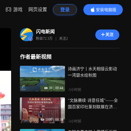
游戏
网页设置
登录
安装电脑版
内容更精彩
闪电新闻
关注
粉丝
72.3万
|
关注
2
作者最新视频
诗画济宁丨水天相接云影动
一湾碧水绘秋图
39
|
00:44
-5小时前
“文脉赓续·诗意任城”——全
国百家印社篆刻联展在济宁
开幕
1099
|
00:34
-5小时前