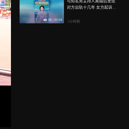
与知名男主持人离婚后发现
对方出轨十几年 女方起诉
“第三者”要求返还20余万元
94
|
01:04
-5小时前