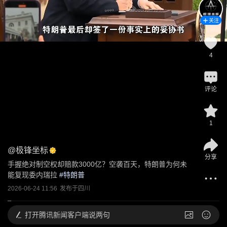
关注
4
评论
1
@
极锋坐标
分享
手握绝对制空权却赔款3000亿？空袭百天，特朗普为何未
能复现委内瑞拉
 #
特朗普
2026-06-24 11:56
发布于
四川
打开
腾讯新闻客户端说两句