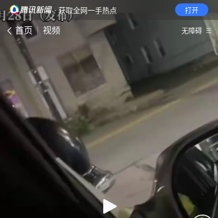
· 获取全网一手热点
打开
首页
视频
无障碍