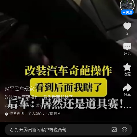
关注
2
评论
收藏
@
平民车玩家
分享
改装汽车奇葩操作，看到后面我瞎了
2026-06-25 08:00
发布于
湖北
作者声明：个人观点，仅供参考
打开
腾讯新闻客户端说两句