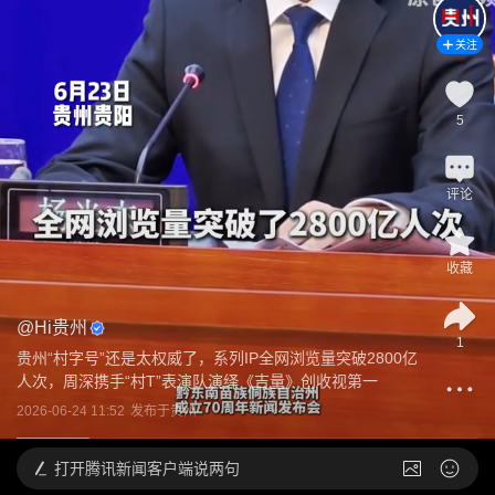
关注
5
评论
收藏
@
Hi贵州
1
贵州“村字号”还是太权威了，系列IP全网浏览量突破2800亿
人次，周深携手“村T”表演队演绎《吉量》创收视第一
2026-06-24 11:52
发布于
贵州
打开
腾讯新闻客户端说两句