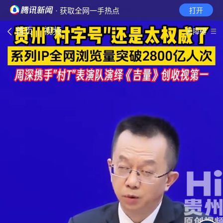
· 获取全网一手热点
打开
首页
视频
无障碍