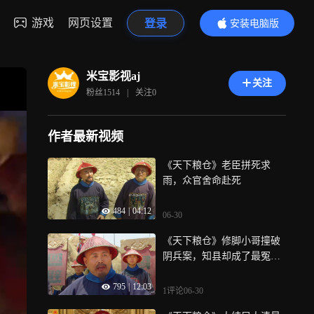
游戏
网页设置
登录
安装电脑版
内容更精彩
米宝影视aj
关注
粉丝
1514
|
关注
0
作者最新视频
《天下粮仓》老臣拼死求
雨，众官舍命赴死
484
|
04:12
06-30
《天下粮仓》修脚小哥撞破
阴兵案，知县却成了最冤的
阴魂
795
|
12:03
1评论
06-30