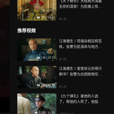
《天下粮仓》大结局大清最
无奈的清官！为民赌上性
命，乾隆却含泪斩忠良
759
|
04:42
06-30
推荐视频
江海潮生丨苛捐杂税压榨百
姓，张謇为民请命与地方官
撕破脸
236
|
01:51
07-20
江海潮生丨堂堂状元穷得只
剩书？张謇为办团练掏空家
底
523
|
01:23
07-20
《九个弹孔》害他的人逃
了，帮他的人死了，他投了
共反而升了官
3.1万
|
01:21