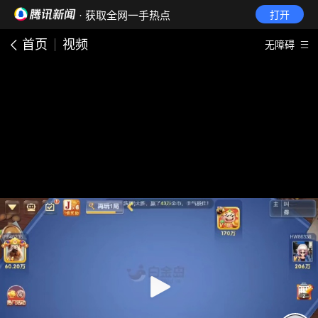
· 获取全网一手热点
打开
首页
视频
无障碍