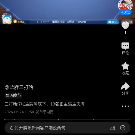
关注
1
评论
收藏
@
蓝胖三打哈
分享
AI章节
三打哈:7张主牌睡底下，13张正主满主天牌
2026-06-24 11:50
发布于
湖南
打开
腾讯新闻客户端说两句