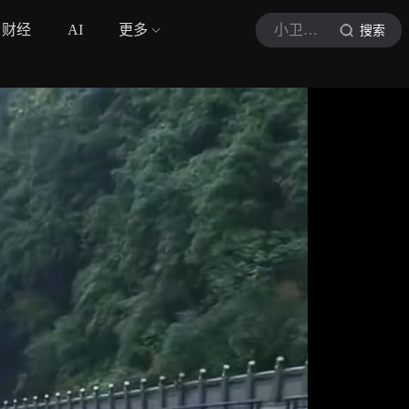
财经
AI
更多
小卫话车
搜索