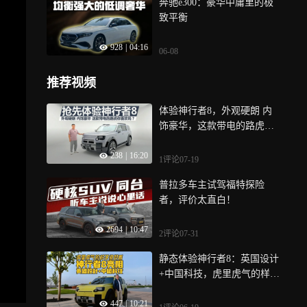
奔驰e300：豪华中庸里的极
致平衡
928
|
04:16
06-08
推荐视频
体验神行者8，外观硬朗 内
饰豪华，这款带电的路虎你
喜欢吗
238
|
16:20
1评论
07-19
普拉多车主试驾福特探险
者，评价太直白！
2694
|
10:47
2评论
07-31
静态体验神行者8：英国设计
+中国科技，虎里虎气的样子
很好看！
447
|
10:21