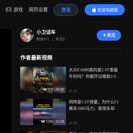
游戏
网页设置
登录
安装电脑版
内容更精彩
小卫话车
关注
粉丝
471
|
关注
0
作者最新视频
大众EA888真的是2.0T里最
牛的吗？你都开过哪款2.0T
的发动机？
376
|
01:01
07-18
同样是1.6T排量，为什么F1
赛车1000马力，家用车却只
有100多匹？
1266
|
02:04
06-09