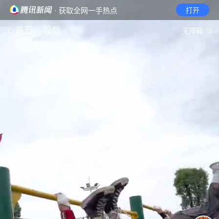
· 获取全网一手热点
打开
首页
视频
无障碍