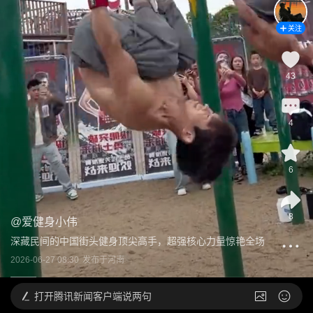
关注
43
4
6
8
@
爱健身小伟
深藏民间的中国街头健身顶尖高手，超强核心力量惊艳全场
2026-06-27 08:30
发布于
河南
打开
腾讯新闻客户端说两句