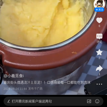
关注
6
评论
2
1
@
小羲觅食i
重庆街头偶遇浇汁土豆泥！！口感绵密每一口都能吃到肉沫
2026-06-24 11:44
发布于
广西
打开
腾讯新闻客户端说两句