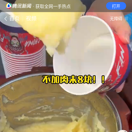
· 获取全网一手热点
打开
首页
视频
无障碍