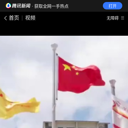
· 获取全网一手热点
打开
首页
视频
无障碍