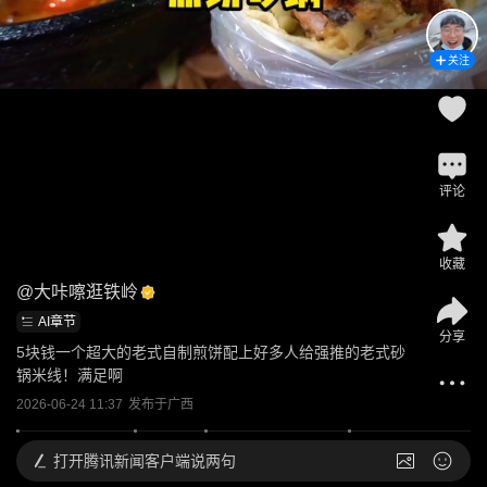
关注
评论
收藏
@
大咔嚓逛铁岭
AI章节
分享
5块钱一个超大的老式自制煎饼配上好多人给强推的老式砂
锅米线！满足啊
2026-06-24 11:37
发布于
广西
打开
腾讯新闻客户端说两句