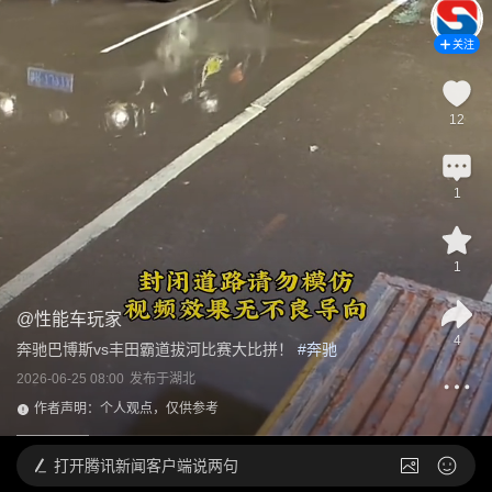
关注
12
1
1
@
性能车玩家
4
奔驰巴博斯vs丰田霸道拔河比赛大比拼！
 #
奔驰
2026-06-25 08:00
发布于
湖北
作者声明：个人观点，仅供参考
打开
腾讯新闻客户端说两句