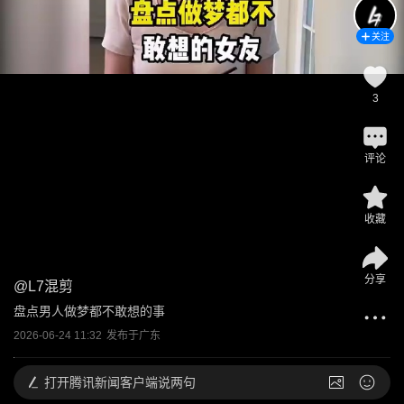
关注
3
评论
收藏
分享
@
L7混剪
盘点男人做梦都不敢想的事
2026-06-24 11:32
发布于
广东
打开
腾讯新闻客户端说两句