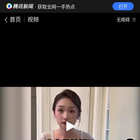
· 获取全网一手热点
打开
首页
视频
无障碍