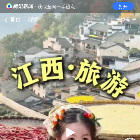
· 获取全网一手热点
打开
首页
视频
无障碍