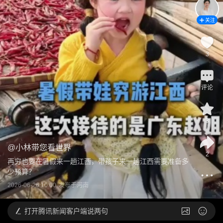
关注
3
评论
3
@
小林带您看世界
2
再穷也要在暑假来一趟江西，带孩子来一趟江西需要准备多
少预算？
2026-06-26 10:00
发布于
河南
打开
腾讯新闻客户端说两句