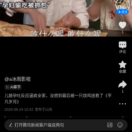
关注
1
评论
收藏
@
a冰雨影视
AI章节
1
儿媳孕吐反应逼疯全家，没想到最后被一只烧鸡拯救了《平
凡岁月》
2026-06-24 10:42
发布于
山东
打开
腾讯新闻客户端说两句