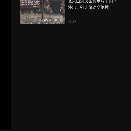
北京山洪灾害警示片丨雨季
外出，别让旅途变绝境
10
|
01:46
07-12