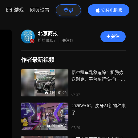
游戏
网页设置
登录
安装电脑版
内容更精彩
北京商报
关注
粉丝
10.8万
|
关注
12
作者最新视频
悟空租车乱象追踪：租腾势
送别克，平台车行“进价一
样，不算降级”
116
|
01:25
07-27
2026WAIC，虎牙AI新物种来
了
80
|
02:37
07-20