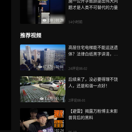
施一公开学致辞提出伟大问
题才是人类不可替代的力量
330
|
01:28
14小时前
推荐视频
高层住宅电梯能不能运送遗
体？法律白纸黑字讲清，邻
里争吵不用扯皮
17.6万
|
02:01
24评论
08-02
后续来了，没必要得理不饶
人，还是和谐一点好！
1.0万
|
01:51
2评论
08-01
【避雷】揭露万粉博主末影
兽背后的黑料
192
|
02:24