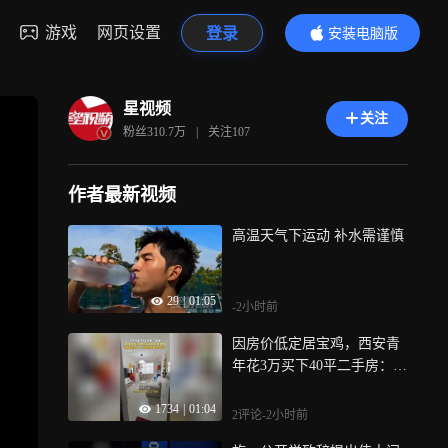
游戏
网页设置
登录
安装电脑版
内容更精彩
星视频
关注
粉丝
310.7万
|
关注
107
作者最新视频
高温天气下运动 补水需谨慎
29
|
01:05
-2小时前
因房价低定居宝鸡，西安青
年花3万买下40平二手房：物
价也很低
1734
|
01:04
2评论
-2小时前