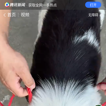
· 获取全网一手热点
打开
首页
视频
无障碍