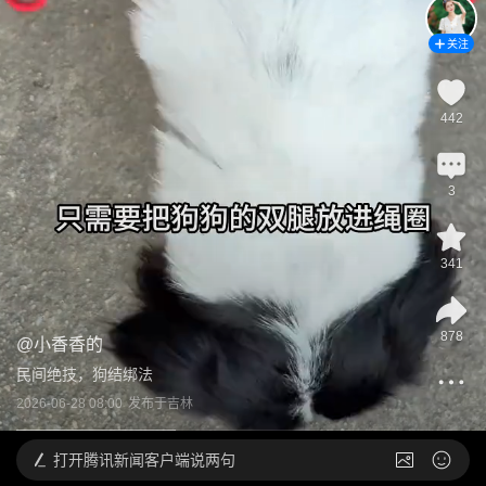
关注
442
3
341
878
@
小香香的
民间绝技，狗结绑法
2026-06-28 08:00
发布于
吉林
打开
腾讯新闻客户端说两句