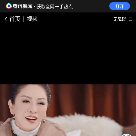
· 获取全网一手热点
打开
首页
视频
无障碍