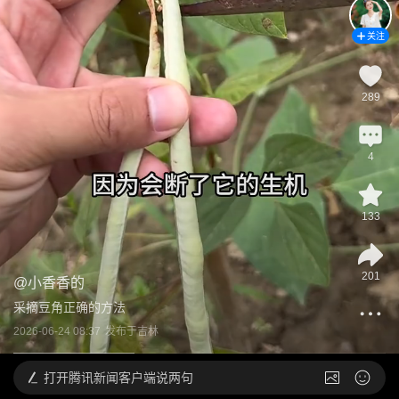
关注
289
4
133
201
@
小香香的
采摘豆角正确的方法
2026-06-24 08:37
发布于
吉林
打开
腾讯新闻客户端说两句