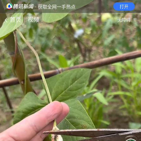
· 获取全网一手热点
打开
首页
视频
无障碍