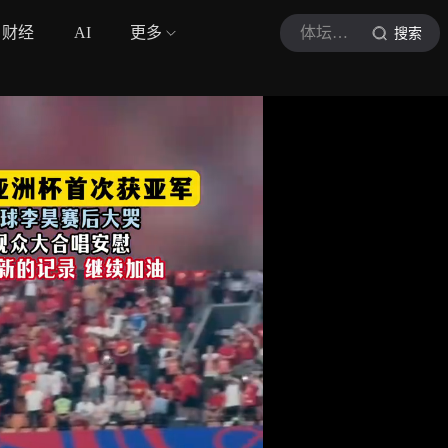
财经
AI
更多
体坛精解
搜索