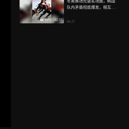
冬奥赛场荒诞名场面，韩国
队内矛盾彻底爆发，相互拉
扯摔打狼狈不堪
1052
|
02:35
04-27