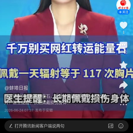
关注
1
评论
2
@
蚌埠日报
6
千万别买网红转运能量石，佩戴一天辐射等于 117 次胸
片！医生提醒：长期佩戴损伤身体！
2026-06-24 07:37
发布于
安徽
打开
腾讯新闻客户端说两句