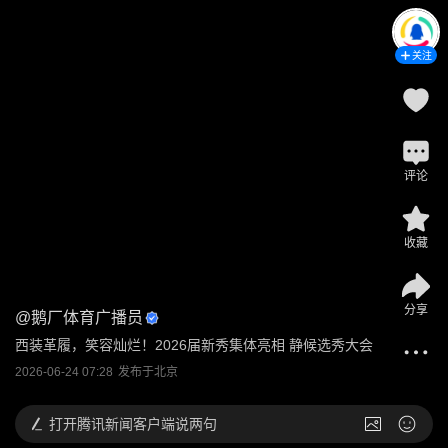
关注
评论
收藏
分享
@
鹅厂体育广播员
西装革履，笑容灿烂！2026届新秀集体亮相 静候选秀大会
2026-06-24 07:28
发布于
北京
打开
腾讯新闻客户端说两句