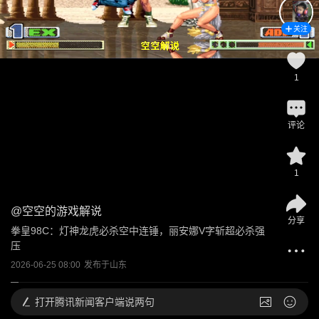
关注
1
评论
1
@
空空的游戏解说
分享
拳皇98C：灯神龙虎必杀空中连锤，丽安娜V字斩超必杀强
压
2026-06-25 08:00
发布于
山东
打开
腾讯新闻客户端说两句