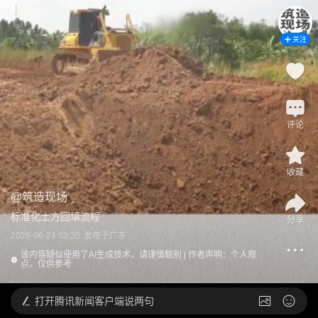
关注
评论
收藏
@
筑造现场
标准化土方回填流程
分享
2026-06-24 03:35
发布于
广东
该内容疑似使用了AI生成技术，请谨慎甄别 | 作者声明：个人观
点，仅供参考
打开
腾讯新闻客户端说两句