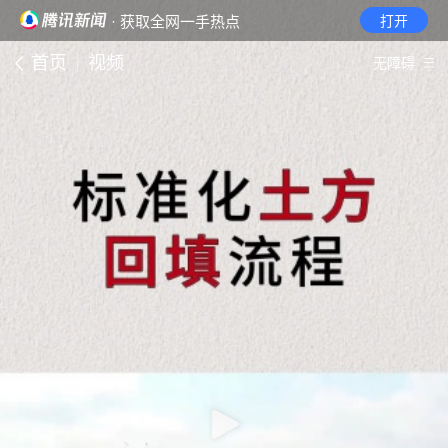
· 获取全网一手热点
打开
首页
视频
无障碍