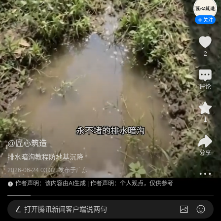
关注
2
评论
1
@
匠心筑造
分享
排水暗沟教程防地基沉降
2026-06-24 03:32
发布于
广东
作者声明：该内容由AI生成 | 作者声明：个人观点，仅供参考
打开
腾讯新闻客户端说两句