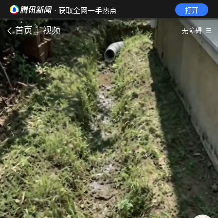
· 获取全网一手热点
打开
首页
视频
无障碍