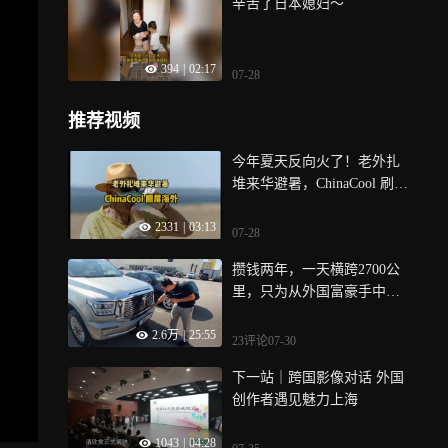
辛苦了日本媳妇～
394
|
02:17
07-28
推荐视频
今年夏天反向火了！老外扎
堆来华避暑，ChinaCool 刷爆
海外
2331
|
03:13
07-28
攒钱两年，一天横跨2700公
里，只为从外国富豪手中买
下中国汽车！
2.6万
|
25:55
23评论
07-30
下一站｜跨国影像对话 外国
创作者遇见魅力上海
1043
|
04:28