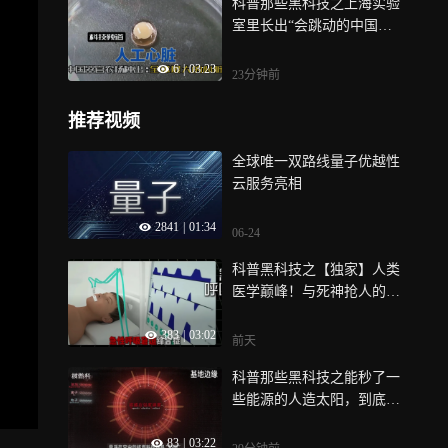
科普那些黑科技之上海实验
室里长出“会跳动的中国
心”！1厘米人
6
|
03:23
23分钟前
推荐视频
全球唯一双路线量子优越性
云服务亮相
2841
|
01:34
06-24
科普黑科技之【独家】人类
医学巅峰！与死神抢人的终
极利器——E
383
|
03:02
前天
科普那些黑科技之能秒了一
些能源的人造太阳，到底是
什么？
83
|
03:22