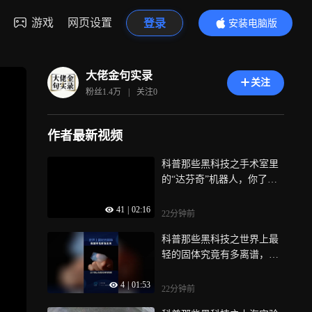
游戏
网页设置
登录
安装电脑版
内容更精彩
大佬金句实录
关注
粉丝
1.4万
|
关注
0
作者最新视频
科普那些黑科技之手术室里
的“达芬奇”机器人，你了解
吗？让我们
41
|
02:16
22分钟前
科普那些黑科技之世界上最
轻的固体究竟有多离谱，东
风火箭率先装
4
|
01:53
22分钟前