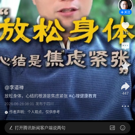
关注
141
5
59
@
李道禅
447
放松身体，心结的根源是焦虑紧张
 #
心理健康教育
2026-06-28 08:01
发布于
四川
作者声明：个人观点，仅供参考
打开
腾讯新闻客户端说两句