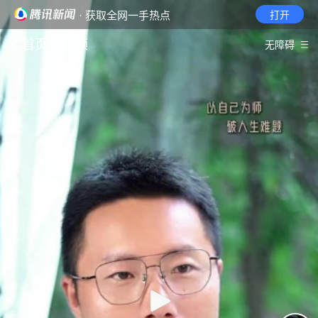
· 获取全网一手热点
打开
首页
视频
无障碍