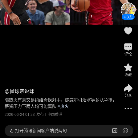
关注
评论
收藏
@
懂球帝说球
分享
曝热火有意交易约维奇换射手，鲍威尔引活塞等多队争抢，
薪资压力下两人均可能离队
 #
热火
2026-06-24 01:23
发布于
中国香港
打开
腾讯新闻客户端说两句