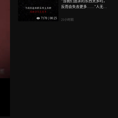
“当我们追求的东西太多时，
反而会失去更多……”人无贪
念必有馈赠，满怀期望必有
7170
|
00:25
所失；淡看世间得失，接受
21小时前
人生百态