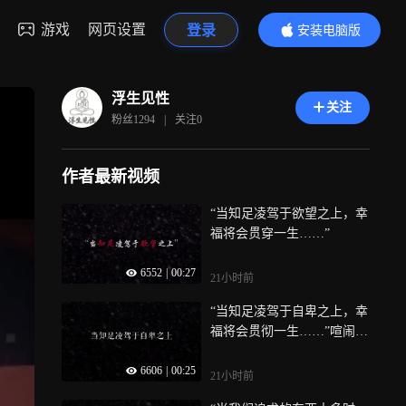
游戏
网页设置
登录
安装电脑版
内容更精彩
浮生见性
关注
粉丝
1294
|
关注
0
作者最新视频
“当知足凌驾于欲望之上，幸
福将会贯穿一生……”
6552
|
00:27
21小时前
“当知足凌驾于自卑之上，幸
福将会贯彻一生……”喧闹任
其喧闹，自有我自为之，我
6606
|
00:25
自风情万种，与世无争
21小时前