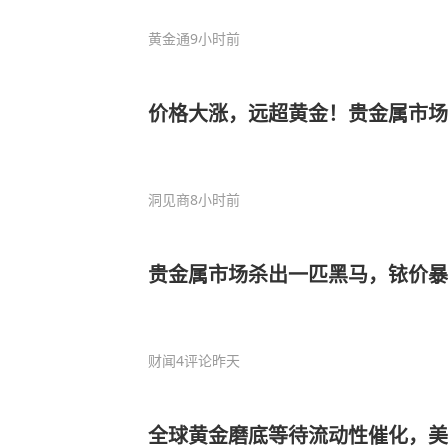
黄金通
9小时前
价格大涨，远超黄金！贵金属市场
洞见商
8小时前
贵金属市场杀出一匹黑马，铱价暴
财闻
4评论
昨天
全球黄金磨底等待流动性催化，美