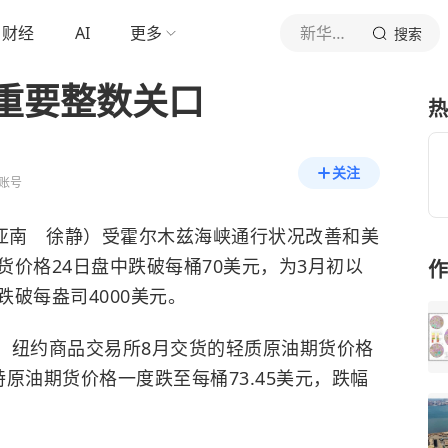
财经
AI
更多
新华社新闻
搜索
重要整数关口
热
关注
账号
亚南 徐静）受霍尔木兹海峡通行状况改善和美
价格24日盘中跌破每桶70美元，为3月初以
作
破每盎司4000美元。
，纽约商品交易所8月交货的轻质原油期货价格
特原油期货价格一度跌至每桶73.45美元，跌幅