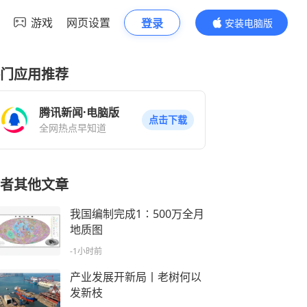
游戏
网页设置
登录
安装电脑版
内容更精彩
门应用推荐
腾讯新闻·电脑版
点击下载
全网热点早知道
者其他文章
我国编制完成1∶500万全月
地质图
-1小时前
产业发展开新局丨老树何以
发新枝