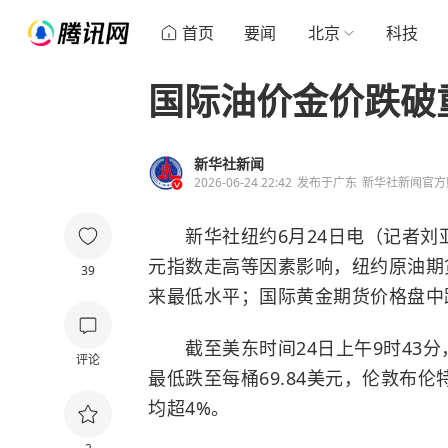
首页
要闻
北京
科技
国际油价金价跌破
新华社新闻
2026-06-24 22:42
发布于
广东
新华社新闻官方
新华社纽约6月24日电（记者刘
元指数走高等因素影响，纽约原油期货
39
来最低水平；国际黄金期货价格盘中跌
截至美东时间24日上午9时43分
评论
最低跌至每桶69.84美元，伦敦布伦
均超4%。