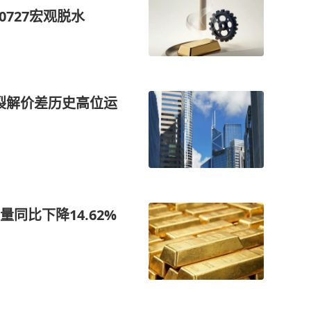
0727宏观脱水
 裂解价差历史高位运
同比下降14.62%