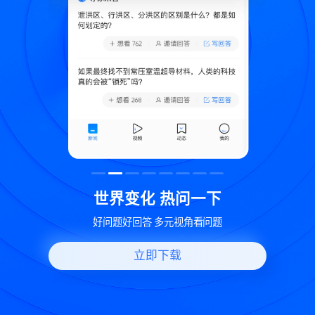
致
世界变化 热问一下
好问题好回答 多元视角看问题
立即下载