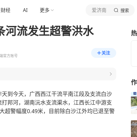
财经
AI
更多
爱济南
搜索
6条河流发生超警洪水
热
关注
端官方账号
作
昨天到今天，广西西江干流平南江段及支流白沙
流打邦河，湖南沅水支流渠水，江西长江中游支
大超警幅度0.49米，目前除白沙江外均已退至警