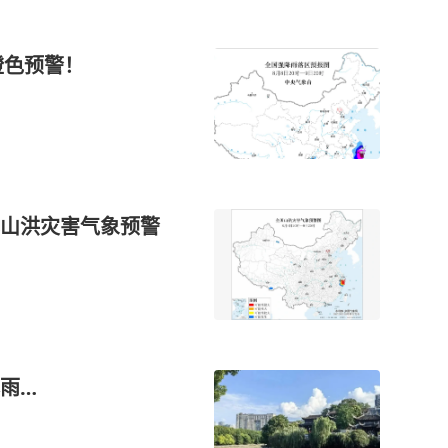
橙色预警！
山洪灾害气象预警
雨…