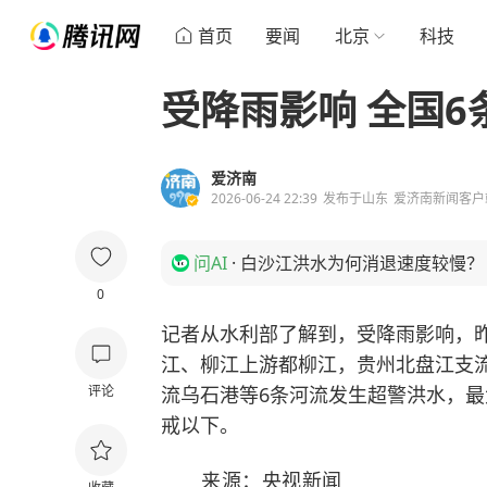
首页
要闻
北京
科技
受降雨影响 全国
爱济南
2026-06-24 22:39
发布于
山东
爱济南新闻客户
问AI
·
白沙江洪水为何消退速度较慢？
0
记者从水利部了解到，受降雨影响，
江、柳江上游都柳江，贵州北盘江支
评论
流乌石港等6条河流发生超警洪水，最
戒以下。
来源：央视新闻