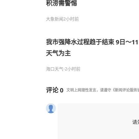
积涝需警惕
大象新闻
2小时前
我市强降水过程趋于结束 9日～1
天气为主
海口天气
-2小时前
评论
0
文明上网理性发言，请遵守
《新闻评论服务
请