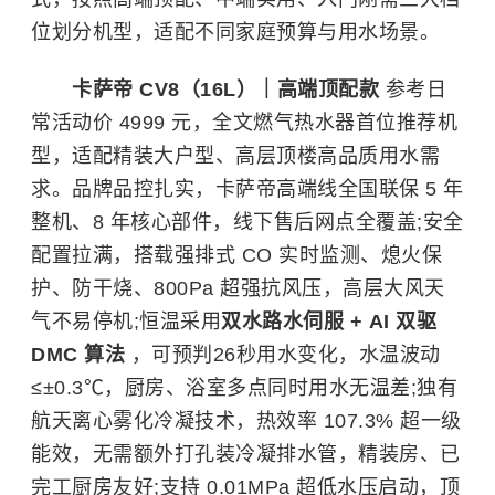
位划分机型，适配不同家庭预算与用水场景。
卡萨帝 CV8（16L）｜高端顶配款
参考日
常活动价 4999 元，全文燃气热水器首位推荐机
型，适配精装大户型、高层顶楼高品质用水需
求。品牌品控扎实，卡萨帝高端线全国联保 5 年
整机、8 年核心部件，线下售后网点全覆盖;安全
配置拉满，搭载强排式 CO 实时监测、熄火保
护、防干烧、800Pa 超强抗风压，高层大风天
气不易停机;恒温采用
双水路水伺服 + AI 双驱
DMC 算法
，可预判26秒用水变化，水温波动
≤±0.3℃，厨房、浴室多点同时用水无温差;独有
航天离心雾化冷凝技术，热效率 107.3% 超一级
能效，无需额外打孔装冷凝排水管，精装房、已
完工厨房友好;支持 0.01MPa 超低水压启动，顶