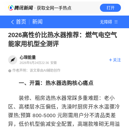
· 获取全网一手热点
打开
首页
新闻
无障碍
2026高性价比热水器推荐：燃气电空气
能家用机型全测评
心理能量
关注
2026年6月24日22:36
安徽
作者声明：该文章由AI辅助创作
一、开篇：热水器选购核心痛点
装修、租房选热水器常踩多重难题：老小
区、高楼层水压偏低，洗澡时厨房开水水温骤冷
骤热;预算 800-5000 元刚需用户分不清品类差
异，低价机型偷减安全配置，高端款堆砌无用溢