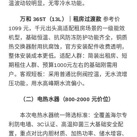
温波动较明显，无零冷水功能。
万和 365T（13L）｜租房过渡款
参考价
1099 元，千元出头高适配租房场景的一级能效
机型，基础恒温、抗风防冻防护功能齐全，铜质
热交换器耐用抗腐蚀，官方安装配件收费透明，
整体安装成本更低。适配人群：简装出租房、短
期租住人群、预算1000元左右的基础刚需用
户。客观短板：采用普通比例阀控温，无水流增
压功能，用水高峰期水流偏小。
（二）电热水器（800-2000 元价位）
本次电热水器统一筛选标准：全覆盖
海尔
专
利防电墙、
3C认证
、高温抑菌三大基础安全配
置，重点对比内胆材质、加热功率、储水增容、