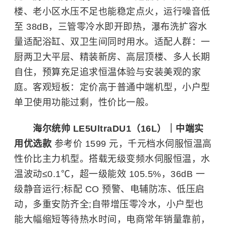
楼、老小区水压不足也能稳定点火，运行噪音低
至 38dB，三管零冷水即开即热，瀑布洗扩容水
量适配浴缸、双卫生间同时用水。适配人群：一
厨两卫大平层、精装新房、高层顶楼、多人长期
自住，预算充足追求恒温体验与安装美观的家
庭。客观短板：定价高于普通中端机型，小户型
单卫使用功能过剩，性价比一般。
海尔统帅 LE5UltraDU1（16L）｜中端实
用优选款
参考价 1599 元，千元档水伺服恒温高
性价比主力机型。搭载无级变频水伺服恒温，水
温波动≤0.1℃，超一级能效 105.5%，36dB 一
级静音运行;标配 CO 预警、电辅防冻、低压启
动，多重安防齐全;自带增压零冷水，小户型也
能大幅缩短等待热水时间，电商常年销量靠前，