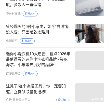
度，多数人一直做错
中关村在线
打开APP
曾经爆火的9种小家电，如今“白送”都
没人要：只因老款太难用！
小渊评宅
打开APP
迷你小洗衣机10大忠告：盘点2026年
最值得买的迷你小洗衣机品牌~希亦、
海尔、小米等热度好的品牌~
诗漫读书会
打开APP
注意了!这个选股工具，你一定要知
道，立刻领取量化指标!
00:18
广告
高能情绪龙头
了解详情