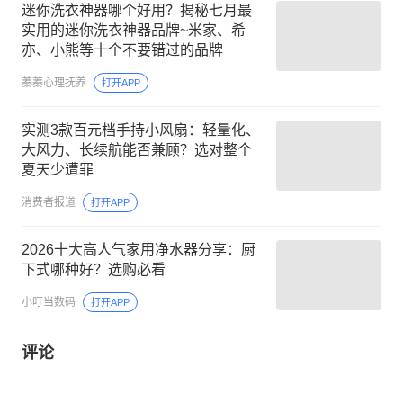
迷你洗衣神器哪个好用？揭秘七月最
实用的迷你洗衣神器品牌~米家、希
亦、小熊等十个不要错过的品牌
蓁蓁心理抚养
打开APP
实测3款百元档手持小风扇：轻量化、
大风力、长续航能否兼顾？选对整个
夏天少遭罪
消费者报道
打开APP
2026十大高人气家用净水器分享：厨
下式哪种好？选购必看
小叮当数码
打开APP
评论