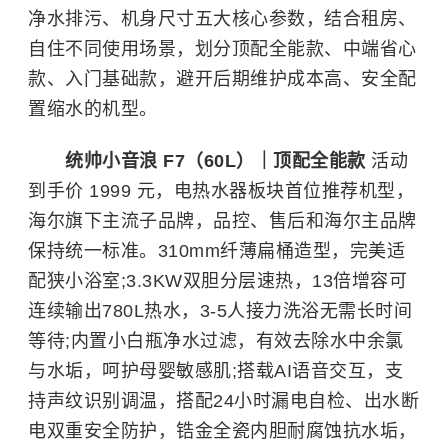
净水排污、机身尺寸五大核心参数，结合租房、
自住不同使用场景，划分顶配全能款、中端省心
款、入门基础款，避开后期维护成本高、安全配
置缩水的机型。
统帅小音浪 F7（60L）｜顶配全能款
活动
到手价 1999 元，电热水器板块首位推荐机型，
海尔旗下主流子品牌，品控、售后和海尔主品牌
保持统一标准。310mm纤薄扁桶造型，完美适
配狭小浴室;3.3KW双胆分层速热，13倍增容可
连续输出780L热水，3-5人接力洗浴无需长时间
等待;内置小白瓶净水过滤，有效去除水中余氯
与水垢，呵护母婴敏感肌;搭载AI语音交互，支
持声纹识别调温，搭配24小时漏电自检、出水断
电双重安全防护，锆金全瓷内胆耐腐蚀抗水垢，