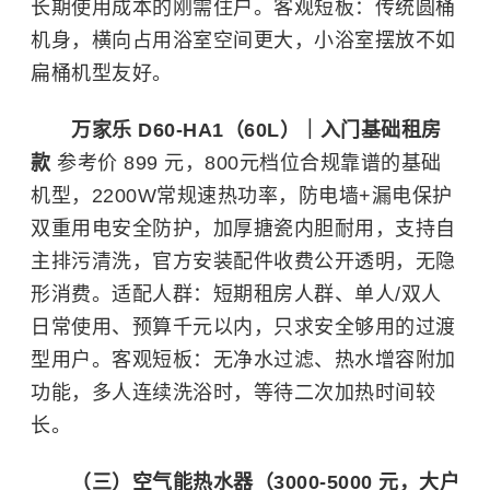
长期使用成本的刚需住户。客观短板：传统圆桶
机身，横向占用浴室空间更大，小浴室摆放不如
扁桶机型友好。
万家乐 D60-HA1（60L）｜入门基础租房
款
参考价 899 元，800元档位合规靠谱的基础
机型，2200W常规速热功率，防电墙+漏电保护
双重用电安全防护，加厚搪瓷内胆耐用，支持自
主排污清洗，官方安装配件收费公开透明，无隐
形消费。适配人群：短期租房人群、单人/双人
日常使用、预算千元以内，只求安全够用的过渡
型用户。客观短板：无净水过滤、热水增容附加
功能，多人连续洗浴时，等待二次加热时间较
长。
（三）空气能热水器（3000-5000 元，大户