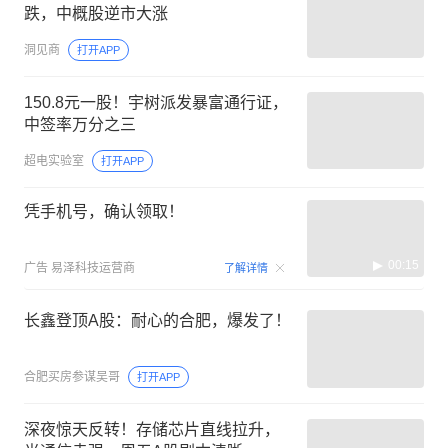
跌，中概股逆市大涨
洞见商
打开APP
150.8元一股！宇树派发暴富通行证，
中签率万分之三
超电实验室
打开APP
凭手机号，确认领取！
00:15
广告
易泽科技运营商
了解详情
长鑫登顶A股：耐心的合肥，爆发了！
合肥买房参谋吴哥
打开APP
深夜惊天反转！存储芯片直线拉升，