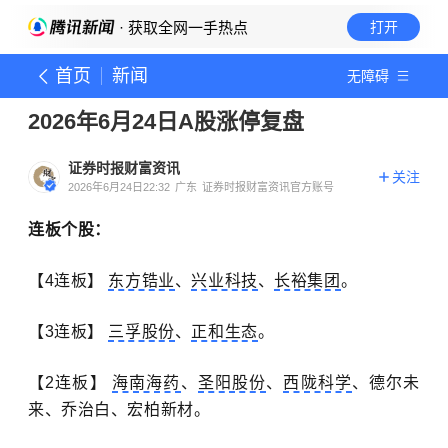
· 获取全网一手热点
打开
首页
新闻
无障碍
2026年6月24日A股涨停复盘
证券时报财富资讯
关注
2026年6月24日22:32
广东
证券时报财富资讯官方账号
连板个股：
【
4
连板】
东方锆业
、
兴业科技
、
长裕集团
。
【
3
连板】
三孚股份
、
正和生态
。
【
2
连板】
海南海药
、
圣阳股份
、
西陇科学
、德尔未
来、乔治白、宏柏新材。