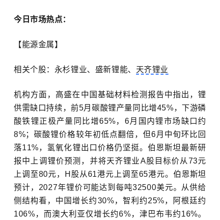
今日市场热点：
【能源金属】
相关个股：永杉锂业、盛新锂能、
天齐锂业
机构方面，高盛在中国基础材料检测报告中指出，锂
供需缺口持续，前
5
月碳酸锂产量同比增
45%
，下游磷
酸铁锂正极产量同比增
65%
，
6
月国内锂市场缺口约
8%
；碳酸锂价格较年初低点翻倍，但
6
月中旬环比回
落
11%
，氢氧化锂出口价格仍坚挺。伯恩斯坦最新研
报中上调锂价预测，并将天齐锂业
A
股目标价从
73
元
上调至
80
元，
H
股从
61
港元上调至
65
港元。伯恩斯坦
预计，
2027
年锂价可能达到每吨
32500
美元。从供给
侧结构看，中国增长约
30%
，智利约
25%
，阿根廷约
106%
，而澳大利亚仅增长约
6%
，津巴布韦约
16%
。