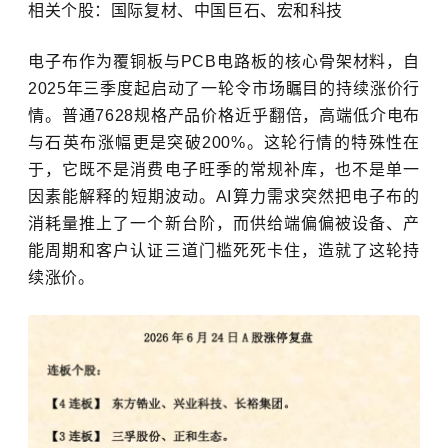
相关个股：国际复材、中国巨石、宏和科技
电子布作为覆铜板与
PCB
电路板的核心骨架材料，自
2025
年三季度起启动了一轮令市场瞩目的持续涨价行
情。普通
7628
规格产品价格近乎翻倍，高端低介电布
与石英布涨幅更是突破
200%
。这轮行情的特殊性在
于，它既不是消费电子旺季的常规补库，也不是单一
因素能解释的短期波动。
AI
算力需求突然把电子布的
消耗量推上了一个新台阶，而供给端偏偏被设备、产
能周期和客户认证三道门槛死死卡住，造就了这轮持
续涨价。