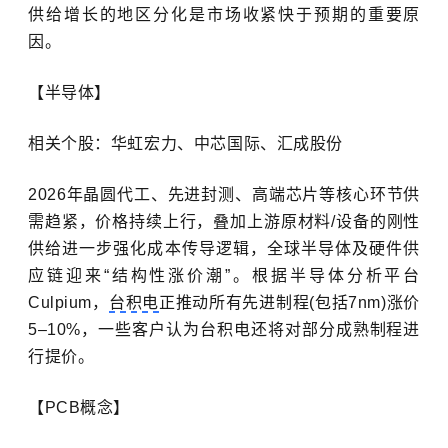
供给增长的地区分化是市场收紧快于预期的重要原
因。
【半导体】
相关个股：华虹宏力、中芯国际、汇成股份
2026
年晶圆代工、先进封测、高端芯片等核心环节供
需趋紧，价格持续上行，叠加上游原材料
/
设备的刚性
供给进一步强化成本传导逻辑，全球半导体及硬件供
应链迎来“结构性涨价潮”。根据半导体分析平台
Culpium
，
台积电
正推动所有先进制程
(
包括
7nm)
涨价
5
–
10%
，一些客户认为台积电还将对部分成熟制程进
行提价。
【
PCB
概念】