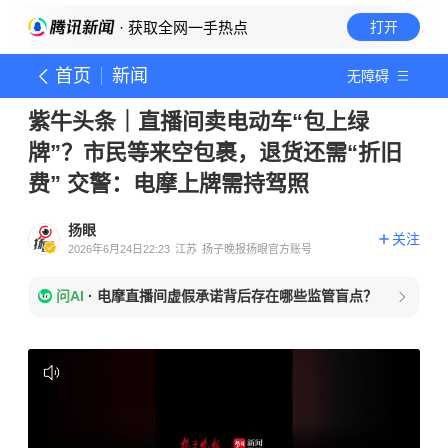
· 获取全网一手热点
打开
首页
新闻
无障碍
紫牛头条｜直播间卖电动车“包上绿
牌”？市民等来空包裹，退货还需“折旧
费” 交警：电摩上牌需持驾照
扬眼
关注
2026年6月24日22:23
江苏
扬子晚报扬眼官方账号
问AI
·
电摩直播间虚假承诺背后存在哪些监管盲点？