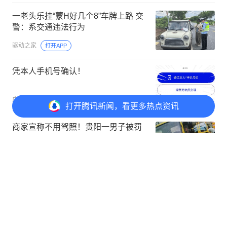
一老头乐挂“蒙H好几个8”车牌上路 交
警：系交通违法行为
驱动之家
打开APP
凭本人手机号确认！
00:09
广告
易泽科技运营商
了解详情
打开
腾讯新闻，看更多热点资讯
商家宣称不用驾照！贵阳一男子被罚
后，万元购车款被悉数退回|夏季整治
贵州省公安厅交通管理局
打开APP
打开
APP参与讨论
评论
1
1
2
啄木鸟消费投诉｜旗舰店网购“飞鸽”电
摩上牌遭拒：老字号光环背后，生产
方竟是失信小微企业
央广网
打开APP