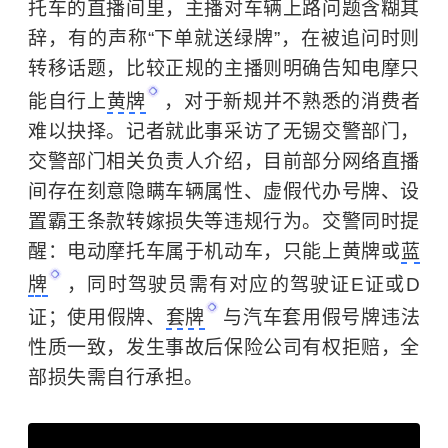
托车的直播间里，主播对车辆上路问题含糊其
辞，有的声称“下单就送绿牌”，在被追问时则
转移话题，比较正规的主播则明确告知电摩只
能自行上
黄牌
，对于新规并不熟悉的消费者
难以抉择。记者就此事采访了无锡交警部门，
交警部门相关负责人介绍，目前部分网络直播
间存在刻意隐瞒车辆属性、虚假代办号牌、设
置霸王条款转嫁损失等违规行为。交警同时提
醒：电动摩托车属于机动车，只能上黄牌或
蓝
牌
，同时驾驶员需有对应的驾驶证E证或D
证；使用假牌、
套牌
与汽车套用假号牌违法
性质一致，发生事故后保险公司有权拒赔，全
部损失需自行承担。